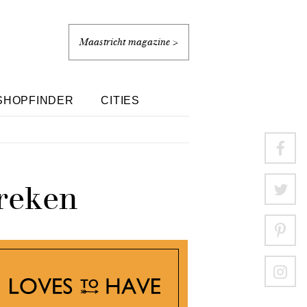
Maastricht magazine >
SHOPFINDER
CITIES
treken