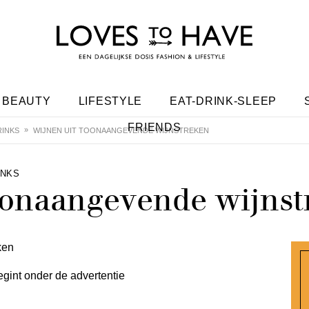
BEAUTY
LIFESTYLE
EAT-DRINK-SLEEP
FRIENDS
INKS
WIJNEN UIT TOONAANGEVENDE WIJNSTREKEN
INKS
oonaangevende wijns
egint onder de advertentie