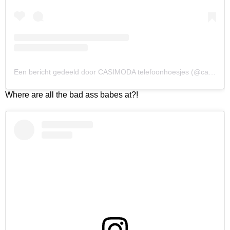
Een bericht gedeeld door CASIMODA telefoonhoesjes (@casimoda_nl)
Where are all the bad ass babes at?!