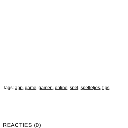
Tags:
app
,
game
,
gamen
,
online
,
spel
,
spelletjes
,
tips
REACTIES (0)