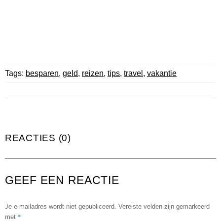
Tags:
besparen
,
geld
,
reizen
,
tips
,
travel
,
vakantie
REACTIES (0)
GEEF EEN REACTIE
Je e-mailadres wordt niet gepubliceerd.
Vereiste velden zijn gemarkeerd
*
met