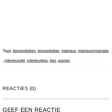
Tags:
binnenkijken
,
binnenkijker
,
interieur
,
interieurinspiratie
,
interieurstijl
,
interieurtips
,
tips
,
wonen
REACTIES (0)
GEEF EEN REACTIE