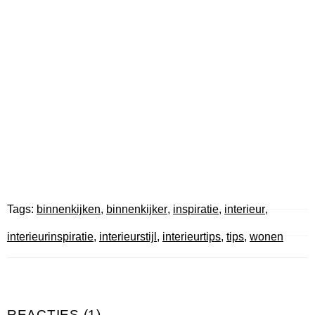
Tags:
binnenkijken
,
binnenkijker
,
inspiratie
,
interieur
,
interieurinspiratie
,
interieurstijl
,
interieurtips
,
tips
,
wonen
REACTIES (1)