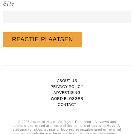
Site
ABOUT US
PRIVACY POLICY
ADVERTISING
WORD BLOGGER
CONTACT
© 2026 Loves to Have - All Rights Reserved - All views and
opinions expressed are those of the authors of Loves to Have. All
trademarks, slogans, text or logo representation used or referred
to in this website are the property of their respective owners.