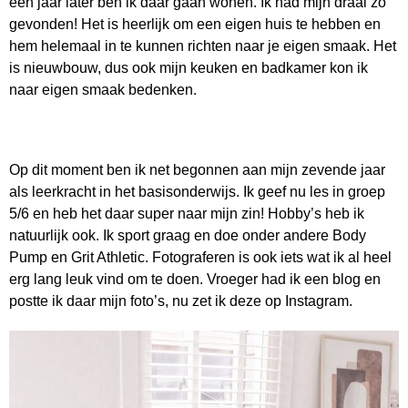
een jaar later ben ik daar gaan wonen. Ik had mijn draai zo
gevonden! Het is heerlijk om een eigen huis te hebben en
hem helemaal in te kunnen richten naar je eigen smaak. Het
is nieuwbouw, dus ook mijn keuken en badkamer kon ik
naar eigen smaak bedenken.
Op dit moment ben ik net begonnen aan mijn zevende jaar
als leerkracht in het basisonderwijs. Ik geef nu les in groep
5/6 en heb het daar super naar mijn zin! Hobby’s heb ik
natuurlijk ook. Ik sport graag en doe onder andere Body
Pump en Grit Athletic. Fotograferen is ook iets wat ik al heel
erg lang leuk vind om te doen. Vroeger had ik een blog en
postte ik daar mijn foto’s, nu zet ik deze op Instagram.