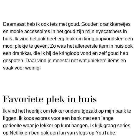
Daarnaast heb ik ook iets met goud. Gouden drankkarretjes
en mooie accessoires in het goud zijn mijn eyecatchers in
huis. Ik vind het ook heel erg leuk om kringloopvondsten een
mooi plekje te geven. Zo was het allereerste item in huis ook
een drankkar, die ik bij de kringloop vond en zelf goud heb
gespoten. Daar vind je meestal net wat uniekere items en
vaak voor weinig!
Favoriete plek in huis
Ik vind het heerlijk om lekker onderuitgezakt op mijn bank te
liggen. Ik koos expres voor een bank met een lange
gedeelte waar je lekker op kunt hangen. Ik kijk graag series
op Netflix en ben ook een fan van vlogs op YouTube.