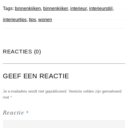
Tags:
binnenkijken
,
binnenkijker
,
interieur
,
interieurstijl
,
interieurtips
,
tips
,
wonen
REACTIES (0)
GEEF EEN REACTIE
Je e-mailadres wordt niet gepubliceerd.
Vereiste velden zijn gemarkeerd
*
met
*
Reactie