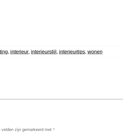
ting
,
interieur
,
interieurstijl
,
interieurtips
,
wonen
*
e velden zijn gemarkeerd met