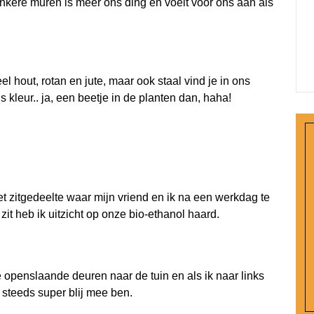
onkere muren is meer ons ding en voelt voor ons aan als
el hout, rotan en jute, maar ook staal vind je in ons
 is kleur.. ja, een beetje in de planten dan, haha!
het zitgedeelte waar mijn vriend en ik na een werkdag te
 zit heb ik uitzicht op onze bio-ethanol haard.
ie openslaande deuren naar de tuin en als ik naar links
g steeds super blij mee ben.