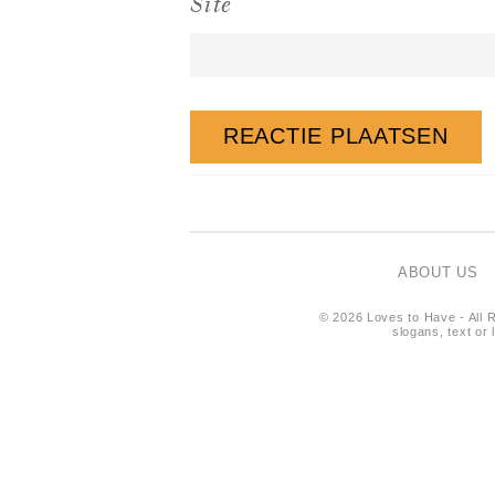
Site
ABOUT US
© 2026 Loves to Have - All R
slogans, text or 