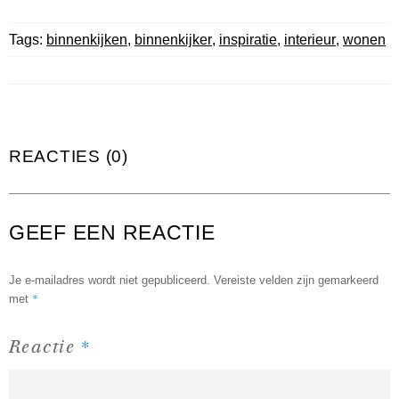
Tags:
binnenkijken
,
binnenkijker
,
inspiratie
,
interieur
,
wonen
REACTIES (0)
GEEF EEN REACTIE
Je e-mailadres wordt niet gepubliceerd.
Vereiste velden zijn gemarkeerd
*
met
*
Reactie