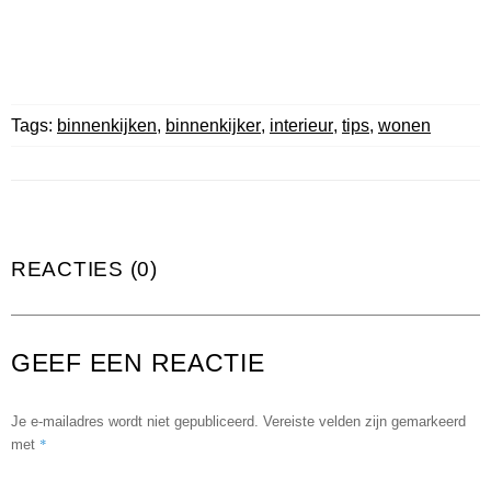
Tags:
binnenkijken
,
binnenkijker
,
interieur
,
tips
,
wonen
REACTIES (0)
GEEF EEN REACTIE
Je e-mailadres wordt niet gepubliceerd.
Vereiste velden zijn gemarkeerd
*
met