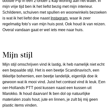
doodle Pip in een 2-onder-1-kap woning aan het water. In
mijn vrije tijd ben ik het liefst bezig met mijn interieur.
Schilderen, schuiven met spullen en woonwinkels bezoeken
is wat ik het liefst doe naast
Instagram
, waar ik zeer
regelmatig foto’s van mijn huis post. Ook houd ik van reizen.
Overal vandaan gaat er wel iets mee naar huis.
Mijn stijl
Mijn stijl omschrijven vind ik lastig, ik heb namelijk niet echt
een bepaalde stijl. Het is een beetje Scandinavisch, een
tikkeltje bohemien, een beetje landelijk, eigenlijk doe ik
gewoon wat ik mooi vind. Juist het contrast vind ik leuk. Een
oer-Hollands PTT post kussen naast een kussen uit
Marokko. Ik houd daarvan! Ik ben dol op natuurlijke
materialen zoals hout, jute en linnen, je zult bij mij geen
plastic items vinden.