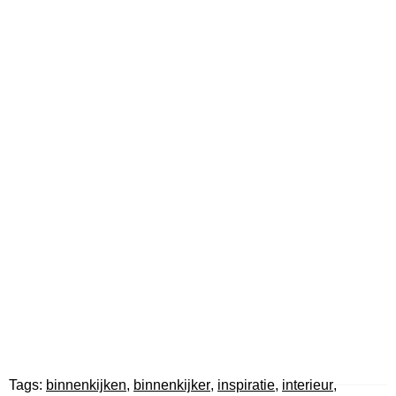
Tags:
binnenkijken
,
binnenkijker
,
inspiratie
,
interieur
,