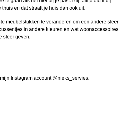
 te gaan als het niet bij je past. Blijf altijd dicht bij
 thuis en dat straalt je huis dan ook uit.
grote meubelstukken te veranderen om een andere sfeer
e kussentjes in andere kleuren en wat woonaccessoires
e sfeer geven.
n mijn Instagram account
@nieks_servies
.