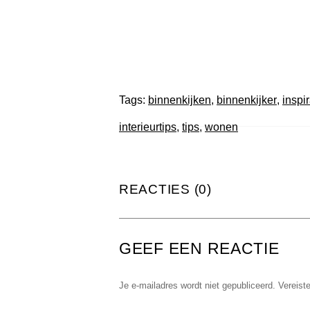
Tags:
binnenkijken
,
binnenkijker
,
inspir
interieurtips
,
tips
,
wonen
REACTIES (0)
GEEF EEN REACTIE
Je e-mailadres wordt niet gepubliceerd.
Vereist