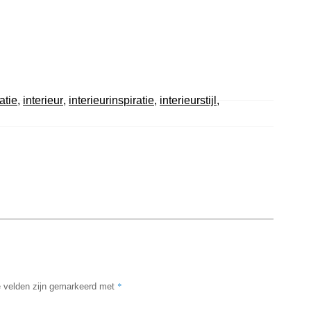
atie
,
interieur
,
interieurinspiratie
,
interieurstijl
,
*
e velden zijn gemarkeerd met