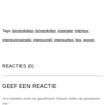
Tags:
binnenkijken
,
binnenkijker
,
inspiratie
,
interieur
,
interieurinspiratie
,
interieurstijl
,
interieurtips
,
tips
,
wonen
REACTIES (0)
GEEF EEN REACTIE
Je e-mailadres wordt niet gepubliceerd.
Vereiste velden zijn gemarkeerd
*
met