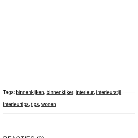
Tags:
binnenkijken
,
binnenkijker
,
interieur
,
interieurstijl
,
interieurtips
,
tips
,
wonen