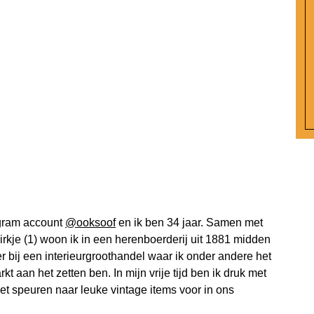
tagram account
@ooksoof
en ik ben 34 jaar. Samen met
irkje (1) woon ik in een herenboerderij uit 1881 midden
er bij een interieurgroothandel waar ik onder andere het
t aan het zetten ben. In mijn vrije tijd ben ik druk met
het speuren naar leuke vintage items voor in ons