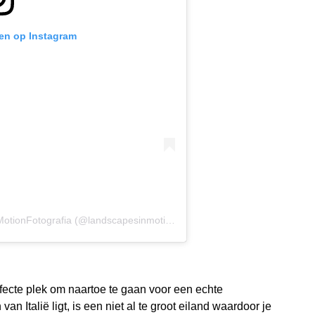
ken op Instagram
Een bericht gedeeld door LandscapesInMotionFotografia (@landscapesinmotion)
op
18 Jul 2020 om 11:46 (PD
rfecte plek om naartoe te gaan voor een echte
van Italië ligt, is een niet al te groot eiland waardoor je