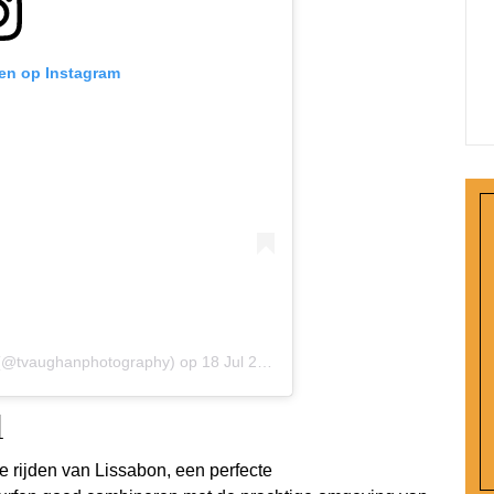
ken op Instagram
 (@tvaughanphotography)
op
18 Jul 2020 om 12:23 (PDT)
l
e rijden van Lissabon, een perfecte