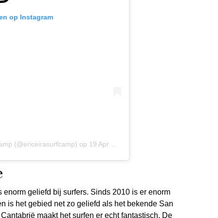
ken op Instagram
Camp (@ericeirasurfcamp)
op
19 Apr 2020 om 1:56 (PDT)
e
 enorm geliefd bij surfers. Sinds 2010 is er enorm
n is het gebied net zo geliefd als het bekende San
 Cantabrië maakt het surfen er echt fantastisch. De