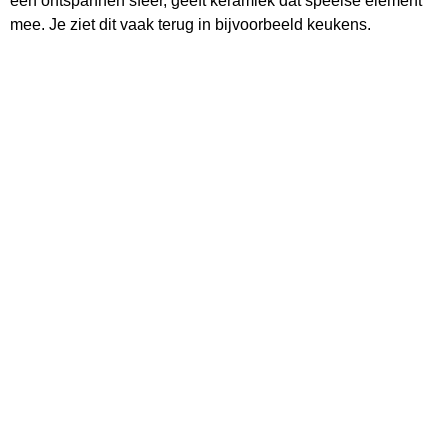
een ontspannen sfeer, geeft keramiek dat speelse element
mee. Je ziet dit vaak terug in bijvoorbeeld keukens.