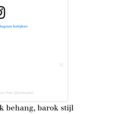
stagram bekijken
oor Arte (@artewalls)
 behang, barok stijl