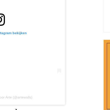
stagram bekijken
oor Arte (@artewalls)