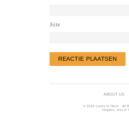
Site
ABOUT US
© 2026 Loves to Have - All R
slogans, text or 