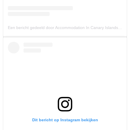
Een bericht gedeeld door Accommodation In Canary Islands
(@r
Dit bericht op Instagram bekijken