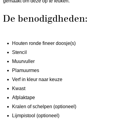
gemaakt om deze op te leuken.
De benodigdheden:
Houten ronde fineer doosje(s)
Stencil
Muurvuller
Plamuurmes
Verf in kleur naar keuze
Kwast
Afplaktape
Kralen of schelpen (optioneel)
Lijmpistool (optioneel)