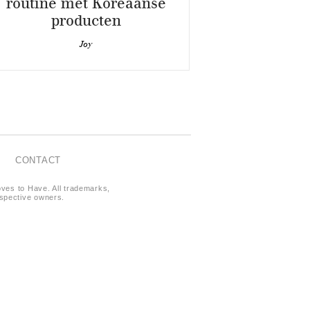
routine met Koreaanse
producten
Joy
CONTACT
oves to Have. All trademarks,
respective owners.