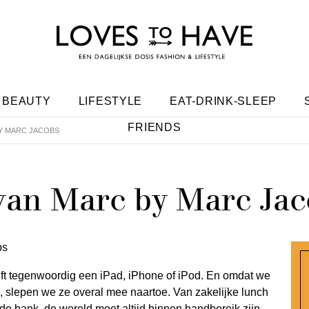
BEAUTY
LIFESTYLE
EAT-DRINK-SLEEP
FRIENDS
BY MARC JACOBS
 van Marc by Marc Ja
eeft tegenwoordig een iPad, iPhone of iPod. En omdat we
 slepen we ze overal mee naartoe. Van zakelijke lunch
e bank, de wereld moet altijd binnen handbereik zijn.