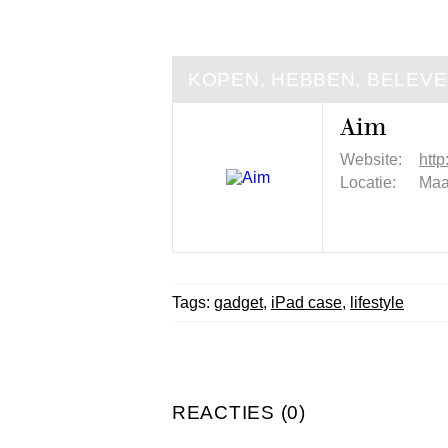
KOPEN, HEBBEN, BELEV
Aim
Website:
http
Locatie:
Maa
Tags:
gadget
,
iPad case
,
lifestyle
REACTIES (0)