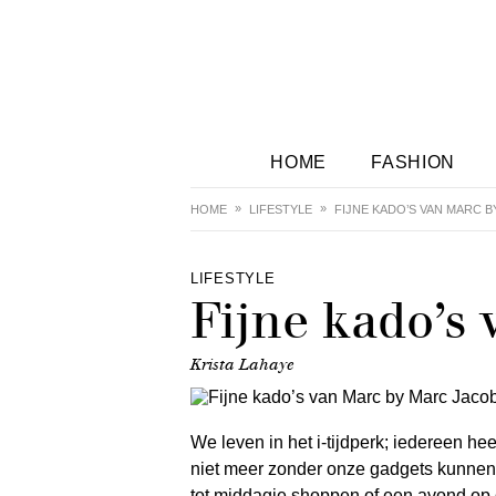
HOME
FASHION
HOME
LIFESTYLE
FIJNE KADO’S VAN MARC 
LIFESTYLE
Fijne kado’s
Krista Lahaye
We leven in het i-tijdperk; iedereen h
niet meer zonder onze gadgets kunnen,
tot middagje shoppen of een avond op d