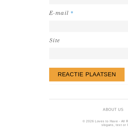
*
E-mail
Site
ABOUT US
© 2026 Loves to Have - All R
slogans, text or 