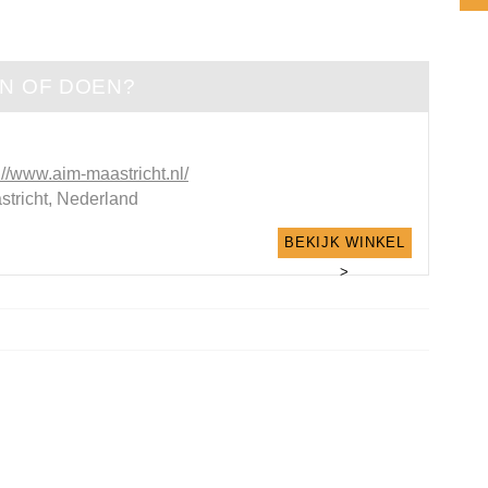
EN OF DOEN?
://www.aim-maastricht.nl/
stricht, Nederland
BEKIJK WINKEL
>