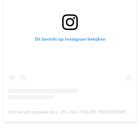
Dit bericht op Instagram bekijken
Een bericht gedeeld door JELLINA | ONLINE ONDERNEMER
(@