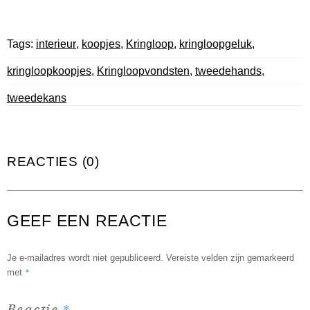
Tags:
interieur
,
koopjes
,
Kringloop
,
kringloopgeluk
,
kringloopkoopjes
,
Kringloopvondsten
,
tweedehands
,
tweedekans
REACTIES (0)
GEEF EEN REACTIE
Je e-mailadres wordt niet gepubliceerd.
Vereiste velden zijn gemarkeerd
*
met
*
Reactie