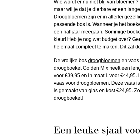
Wie wordt er nu niet blij van bloemen
maar wil je dat je dierbare er een lang
Droogbloemen zijn er in allerlei gezell
passende bos is. Wanneer je het boeket 
een halfjaar meegaan. Sommige boekett
kleur! Heb je nog wat budget over? Gee
helemaal compleet te maken. Dit zal d
De vrolijke bos
droogbloemen
en vaas 
droogboeket Golden Mix heeft een leng
voor €39,95 en in maat L voor €44,95.
vaas voor droogbloemen
. Deze vaas i
is gemaakt van glas en kost €24,95. Zoa
droogboeket!
Een leuke sjaal vo