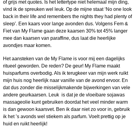
of grijs met quotes. Is het lettertype niet helemaal mijn ding,
vind ik de spreuken wel leuk. Op de mijne staat ‘No one look
back in their life and remembers the nights they had plenty of
sleep’. Een kaars voor lange avonden dus. Volgens Fem &
Fiet van My Flame gaan deze kaarsen 30% tot 45% langer
mee dan kaarsen van paraffine, dus laat die heerlijke
avondjes maar komen.
Het aansteken van de My Flame is voor mij een dagelijks
ritueel geworden. De reden? De geur! My Flame maakt
huisparfums overbodig. Als ik terugkeer van mijn werk ruikt
mijn huis nog heerlijk naar vanille van de avond ervoor. En
dat dus zonder die misselijkmakende bijwerkingen van vele
andere geurkaarsen. Leuk is dat je de vloeibare sojawas
massageolie kunt gebruiken doordat het veel minder warm
is dan gewoon kaarsvet. Ben ik daar niet zo voor in, gebruik
ik het ’s avonds wel stiekem als parfum. Voelt prettig op je
huid en ruikt heerlijk!