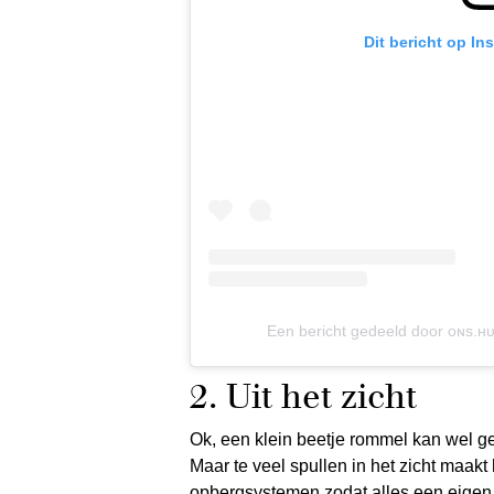
Dit bericht op In
Een bericht gedeeld door ᴏɴs.ʜᴜ
2. Uit het zicht
Ok, een klein beetje rommel kan wel gez
Maar te veel spullen in het zicht maak
opbergsystemen zodat alles een eigen pl