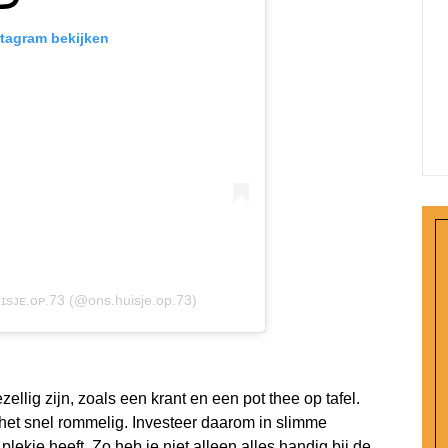
stagram bekijken
ɪsᴊᴇ.ᴏᴘ.73 (@ons.huisje.op.73)
ellig zijn, zoals een krant en een pot thee op tafel.
t het snel rommelig. Investeer daarom in slimme
ekje heeft. Zo heb je niet alleen alles handig bij de