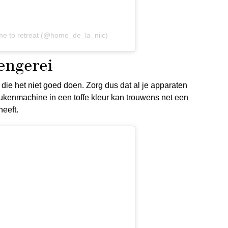
me to retreat (@home_de_la_niic)
engerei
n die het niet goed doen. Zorg dus dat al je apparaten
ukenmachine in een toffe kleur kan trouwens net een
eeft.