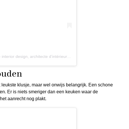
Een bericht gedeeld door Studio Hinton – interior design, architecte d’intérieur (@studio_hinton)
houden
leukste klusje, maar wel onwijs belangrijk. Een schone
ven. Er is niets smeriger dan een keuken waar de
 het aanrecht nog plakt.