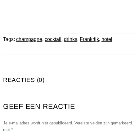
Tags:
champagne
,
cocktail
,
drinks
,
Frankrijk
,
hotel
REACTIES (0)
GEEF EEN REACTIE
Je e-mailadres wordt niet gepubliceerd.
Vereiste velden zijn gemarkeerd
*
met