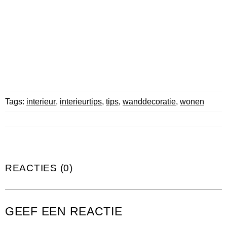
Tags:
interieur
,
interieurtips
,
tips
,
wanddecoratie
,
wonen
REACTIES (0)
GEEF EEN REACTIE