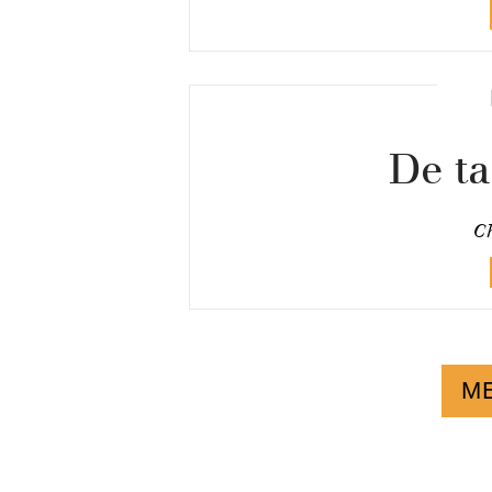
De t
Ch
M