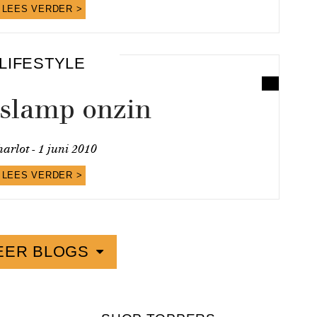
LEES VERDER >
LIFESTYLE
aslamp onzin
arlot -
1 juni 2010
LEES VERDER >
EER BLOGS