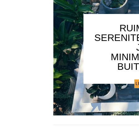
RUI
SERENIT
MINI
BUI
L