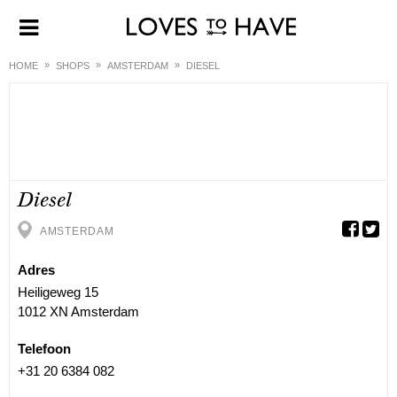
HOME
SHOPS
AMSTERDAM
DIESEL
Diesel
AMSTERDAM
Adres
Heiligeweg 15
1012 XN Amsterdam
Telefoon
+31 20 6384 082