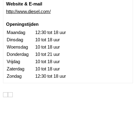
Website & E-mail
http://www.diesel.com/
Openingstijden
Maandag
12:30 tot 18 uur
Dinsdag
10 tot 18 uur
Woensdag
10 tot 18 uur
Donderdag
10 tot 21 uur
Vrijdag
10 tot 18 uur
Zaterdag
10 tot 18 uur
Zondag
12:30 tot 18 uur