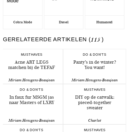
Cobra Mode
Diesel
Humanoid
GERELATEERDE ARTIKELEN (
115
)
MUSTHAVES
DO & DON'TS
Acne ART LEGS
Panty’s in de winter?
matchen bij de TEFAF
You want!
Miriam Hensgens-Beaujean
Miriam Hensgens-Beaujean
DO & DON'TS
MUSTHAVES
In faux fur MSGM jas
DIY op de catwalk:
naar Masters of LXRY
pieced-together
sweater
Miriam Hensgens-Beaujean
Charlot
DO & DON'TS
MUSTHAVES