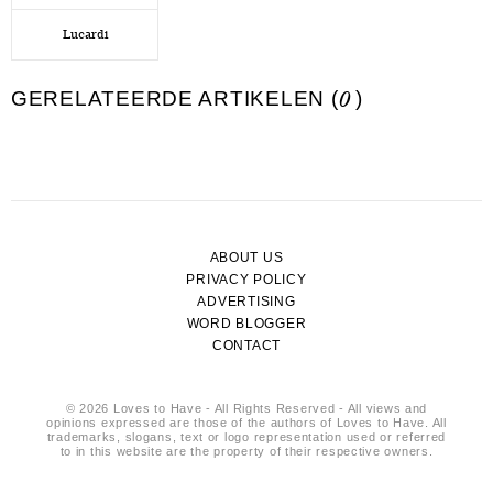
Lucardi
GERELATEERDE ARTIKELEN (
0
)
ABOUT US
PRIVACY POLICY
ADVERTISING
WORD BLOGGER
CONTACT
© 2026 Loves to Have - All Rights Reserved - All views and
opinions expressed are those of the authors of Loves to Have. All
trademarks, slogans, text or logo representation used or referred
to in this website are the property of their respective owners.