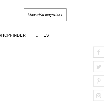
Maastricht magazine >
SHOPFINDER
CITIES