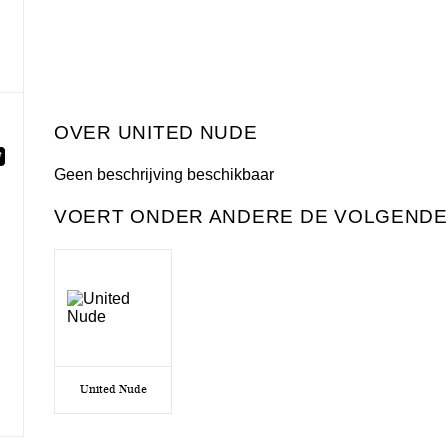
UNITED NUDE
Geen beschrijving beschikbaar
VOERT ONDER ANDERE DE VOLGENDE
United Nude