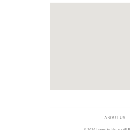
ABOUT US
© 2026 Loves to Have - All R