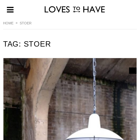
HOME
STOER
TAG:
STOER