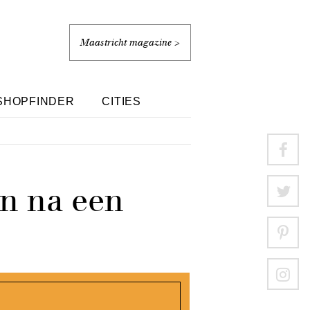
Maastricht magazine >
SHOPFINDER
CITIES
on na een