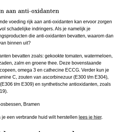
jn aan anti-oxidanten
de voeding rijk aan anti-oxidanten kan ervoor zorgen
ol schadelijke indringers. Als je namelijk je
gingsproducten die anti-oxidanten bevatten, waarom dan
van binnen uit?
danten bevatten zoals: gekookte tomaten, watermeloen,
, zaden, zalm en groene thee. Deze bovenstaande
lycopeen, omega 3 en cathecine ECCG. Verder kun je
amine C, zouten van ascorbinezuur (E300 t/m E304),
(E306 t/m E309) en synthetische antioxidanten, zoals
19).
je een verbrande huid wilt herstellen
lees je hier
.