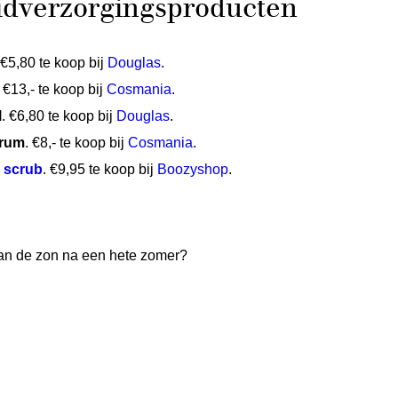
uidverzorgingsproducten
 €5,80 te koop bij
Douglas
.
. €13,- te koop bij
Cosmania
.
l
. €6,80 te koop bij
Douglas
.
erum
. €8,- te koop bij
Cosmania
.
r scrub
. €9,95 te koop bij
Boozyshop
.
 van de zon na een hete zomer?