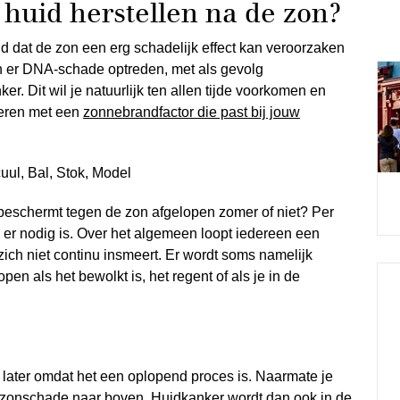
uid herstellen na de zon?
d dat de zon een erg schadelijk effect kan veroorzaken
an er DNA-schade optreden, met als gevolg
r. Dit wil je natuurlijk ten allen tijde voorkomen en
meren met een
zonnebrandfactor die past bij jouw
d beschermt tegen de zon afgelopen zomer of niet? Per
l er nodig is. Over het algemeen loopt iedereen een
ich niet continu insmeert. Er wordt soms namelijk
en als het bewolkt is, het regent of als je in de
 later omdat het een oplopend proces is. Naarmate je
zonschade naar boven. Huidkanker wordt dan ook in de