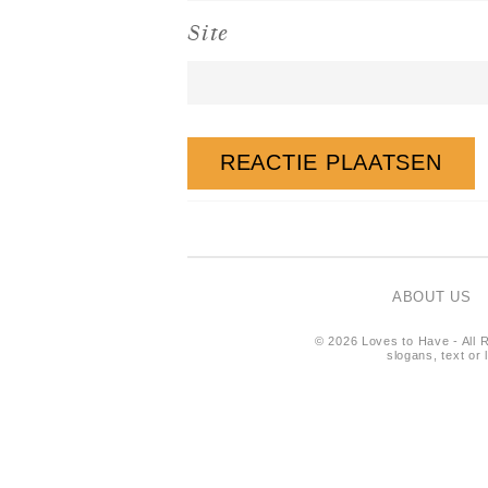
Site
ABOUT US
© 2026 Loves to Have - All R
slogans, text or 