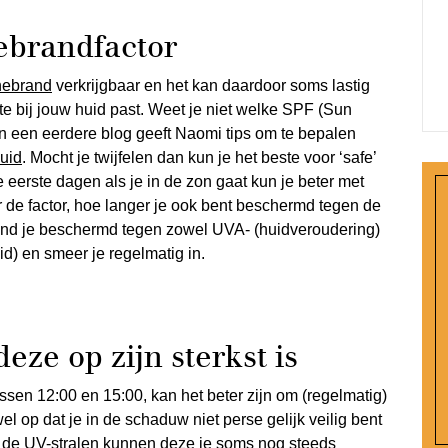
nebrandfactor
nebrand
verkrijgbaar en het kan daardoor soms lastig
te bij jouw huid past. Weet je niet welke SPF (Sun
In een eerdere blog geeft Naomi tips om te bepalen
huid
. Mocht je twijfelen dan kun je het beste voor ‘safe’
 eerste dagen als je in de zon gaat kun je beter met
 de factor, hoe langer je ook bent beschermd tegen de
and je beschermd tegen zowel UVA- (huidveroudering)
d) en smeer je regelmatig in.
eze op zijn sterkst is
ussen 12:00 en 15:00, kan het beter zijn om (regelmatig)
l op dat je in de schaduw niet perse gelijk veilig bent
n de UV-stralen kunnen deze je soms nog steeds