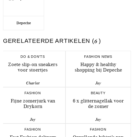
Depeche
GERELATEERDE ARTIKELEN (
6
)
DO & DON'TS
FASHION NEWS
Zoete slip-on sneakers
Happy & healthy
voor stoertjes
shopping bij Depeche
Charlot
Joy
FASHION
BEAUTY
Fijne zomerjurk van
6 x glitternagellak voor
Drykorn
de zomer
Joy
Joy
FASHION
FASHION