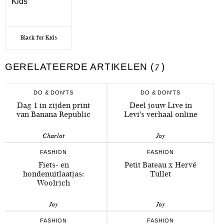
Black for Kids
GERELATEERDE ARTIKELEN (
7
)
DO & DON'TS
DO & DON'TS
Dag 1 in zijden print
Deel jouw Live in
van Banana Republic
Levi’s verhaal online
Charlot
Joy
FASHION
FASHION
Fiets- en
Petit Bateau x Hervé
hondenuitlaatjas:
Tullet
Woolrich
Joy
Joy
FASHION
FASHION