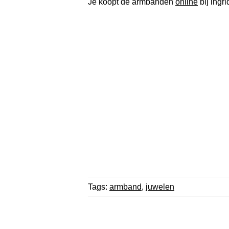
Je koopt de armbanden
online
bij ingri
Tags:
armband
,
juwelen