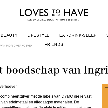
BEAUTY
LIFESTYLE
EAT-DRINK-SLEEP
FRIENDS
VAN INGRID VERHOEVEN
 boodschap van Ingr
combineert zilver met de labels van DYMO die je vast
x van edelmetaal en alledaagse materialen. De
verschillende teksten. Je plakt jezelf dus als het ware