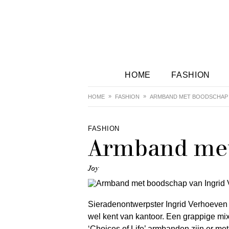
HOME
FASHION
HOME
FASHION
ARMBAND MET BOODSCHAP 
FASHION
Armband met
Joy
Sieradenontwerpster Ingrid Verhoeven 
wel kent van kantoor. Een grappige mi
‘Choices of Life’ armbanden zijn er met 