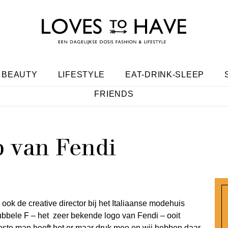
BEAUTY
LIFESTYLE
EAT-DRINK-SLEEP
FRIENDS
 van Fendi
 ook de creative director bij het Italiaanse modehuis
dubbele F – het zeer bekende logo van Fendi – ooit
este man heeft het er maar druk mee en wij hebben daar