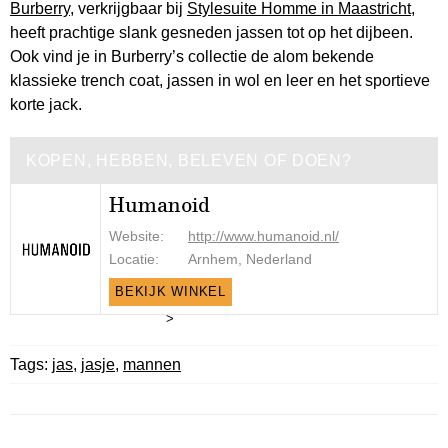
Burberry
, verkrijgbaar bij
Stylesuite Homme in Maastricht
,
heeft prachtige slank gesneden jassen tot op het dijbeen.
Ook vind je in Burberry’s collectie de alom bekende
klassieke trench coat, jassen in wol en leer en het sportieve
korte jack.
KOPEN, HEBBEN, BELEVEN OF DOEN?
Humanoid
Website:
http://www.humanoid.nl/
Locatie:
Arnhem, Nederland
BEKIJK WINKEL
>
Tags:
jas
,
jasje
,
mannen