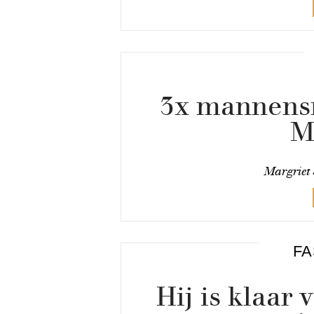
3x mannensn
M
Margriet 
FA
Hij is klaar 