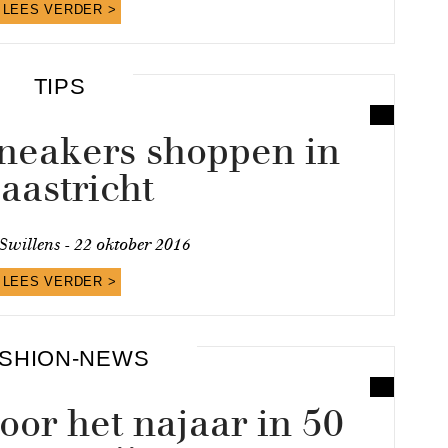
LEES VERDER >
TIPS
eakers shoppen in
aastricht
Swillens -
22 oktober 2016
LEES VERDER >
SHION-NEWS
voor het najaar in 50