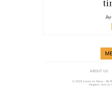
ti
Joy
M
ABOUT US
© 2026 Loves to Have - All R
slogans, text or 