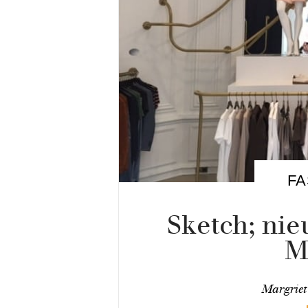
FA
Sketch; ni
M
Margriet