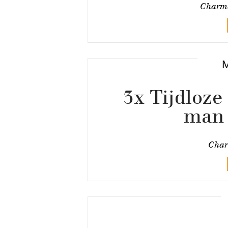
Charma
3x Tijdloze 
man 
Char