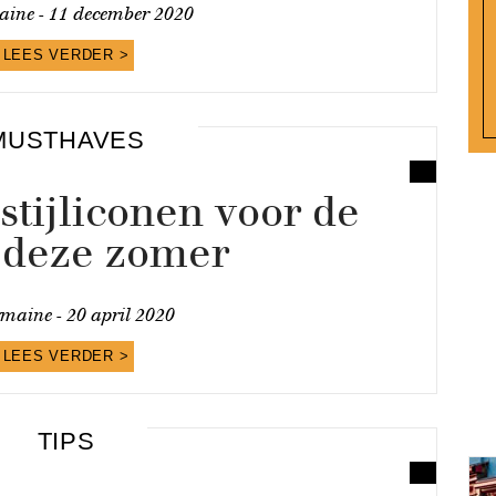
ine -
11 december 2020
LEES VERDER >
MUSTHAVES
stijliconen voor de
deze zomer
maine -
20 april 2020
LEES VERDER >
TIPS