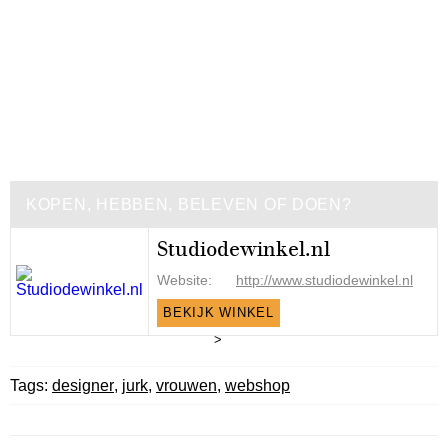
KOPEN, HEBBEN, BELEVEN OF DOEN?
Studiodewinkel.nl
Website:
http://www.studiodewinkel.nl
BEKIJK WINKEL
>
Tags:
designer
,
jurk
,
vrouwen
,
webshop