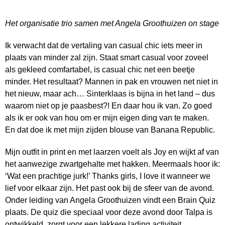
Het organisatie trio samen met Angela Groothuizen on stage
Ik verwacht dat de vertaling van casual chic iets meer in
plaats van minder zal zijn. Staat smart casual voor zoveel
als gekleed comfartabel, is casual chic net een beetje
minder. Het resultaat? Mannen in pak en vrouwen net niet in
het nieuw, maar ach… Sinterklaas is bijna in het land – dus
waarom niet op je paasbest?! En daar hou ik van. Zo goed
als ik er ook van hou om er mijn eigen ding van te maken.
En dat doe ik met mijn zijden blouse van Banana Republic.
Mijn outfit in print en met laarzen voelt als Joy en wijkt af van
het aanwezige zwartgehalte met hakken. Meermaals hoor ik:
‘Wat een prachtige jurk!’ Thanks girls, I love it wanneer we
lief voor elkaar zijn. Het past ook bij de sfeer van de avond.
Onder leiding van Angela Groothuizen vindt een Brain Quiz
plaats. De quiz die speciaal voor deze avond door Talpa is
ontwikkeld, zorgt voor een lekkere lading activiteit.