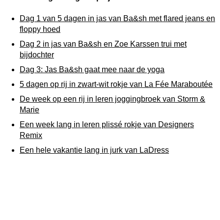
Dag 1 van 5 dagen in jas van Ba&sh met flared jeans en
floppy hoed
Dag 2 in jas van Ba&sh en Zoe Karssen trui met
bijdochter
Dag 3: Jas Ba&sh gaat mee naar de yoga
5 dagen op rij in zwart-wit rokje van La Fée Maraboutée
De week op een rij in leren joggingbroek van Storm &
Marie
Een week lang in leren plissé rokje van Designers
Remix
Een hele vakantie lang in jurk van LaDress