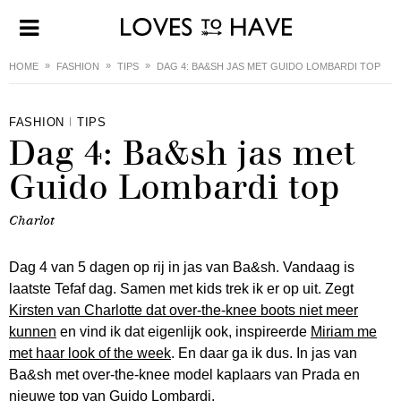
HOME
FASHION
TIPS
DAG 4: BA&SH JAS MET GUIDO LOMBARDI TOP
FASHION
TIPS
Dag 4: Ba&sh jas met
Guido Lombardi top
Charlot
Dag 4 van 5 dagen op rij in jas van Ba&sh. Vandaag is
laatste Tefaf dag. Samen met kids trek ik er op uit. Zegt
Kirsten van Charlotte dat over-the-knee boots niet meer
kunnen
en vind ik dat eigenlijk ook, inspireerde
Miriam me
met haar look of the week
. En daar ga ik dus. In jas van
Ba&sh met over-the-knee model kaplaars van Prada en
nieuwe top van Guido Lombardi.