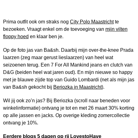
Prima outfit ook om straks nog
City Polo Maastricht
te
bezoeken. Vraagt enkel om de toevoeging van
mijn vilten
floppy hoed
en klaar ben je.
Op de foto jas van Ba&sh. Daarbij mijn over-the-knee Prada
laarzen (zeg maar gerust lieslaarzen) van heel wat
seizoenen terug. Een 7 For All Mankind jeans en clutch van
D&G (beiden heel wat jaren oud). En mijn nieuwe so happy
met je blauwe zijde top van Guido Lombardi (net als mijn jas
van Ba&sh gekocht bij
Beriozka in Maastricht
).
Wil jij ook zo’n jas? Bij Beriozka (scroll naar beneden voor
winkelinformatie) ontvang je tot en met 26 maart 30% korting
op alle jassen en jacks. Op overige kleding zomercollectie
ontvang je 10%.
Eerdere blogs 5 dagen op rij LovestoHave