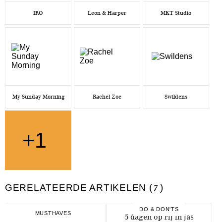
IRO
Leon & Harper
MKT Studio
My Sunday Morning
Rachel Zoe
Swildens
+1
GERELATEERDE ARTIKELEN (
7
)
DO & DON'TS
MUSTHAVES
5 dagen op rij in jas