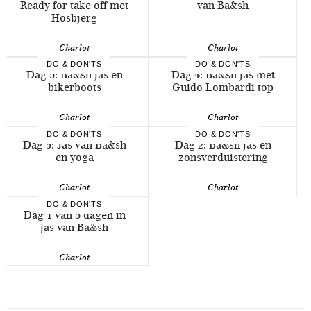
Ready for take off met
van Ba&sh
Hosbjerg
Charlot
Charlot
DO & DON'TS
DO & DON'TS
Dag 5: Ba&sh jas en
Dag 4: Ba&sh jas met
bikerboots
Guido Lombardi top
Charlot
Charlot
DO & DON'TS
DO & DON'TS
Dag 3: Jas van Ba&sh
Dag 2: Ba&sh jas en
en yoga
zonsverduistering
Charlot
Charlot
DO & DON'TS
Dag 1 van 5 dagen in
jas van Ba&sh
Charlot