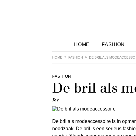
HOME
FASHION
HOME
FASHION
DE BRIL ALS MODEACCESSO
FASHION
De bril als 
Joy
De bril als modeaccessoire is in opmars.
noodzaak. De bril is een serieus fashion
voorbij. Steeds meer mannen en vrouwe