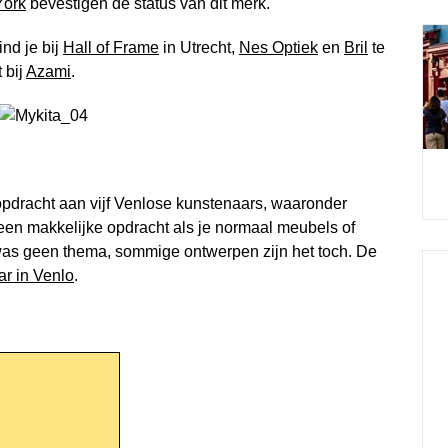
York
bevestigen de status van dit merk.
ind je bij
Hall of Frame
in Utrecht,
Nes Optiek
en
Bril
te
 bij
Azami
.
opdracht aan vijf Venlose kunstenaars, waaronder
en makkelijke opdracht als je normaal meubels of
was geen thema, sommige ontwerpen zijn het toch. De
r in Venlo
.