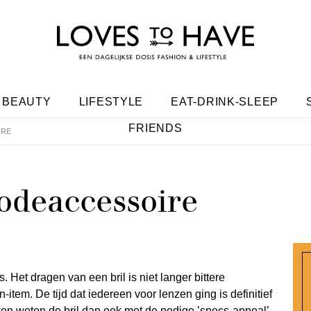
BEAUTY
LIFESTYLE
EAT-DRINK-SLEEP
FRIENDS
IRE
modeaccessoire
 Het dragen van een bril is niet langer bittere
-item. De tijd dat iedereen voor lenzen ging is definitief
n weten de bril dan ook met de nodige ’specs-appeal’